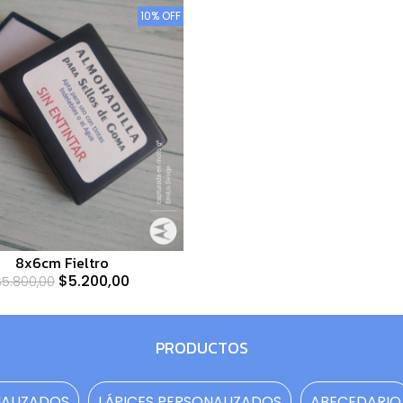
10% OFF
8x6cm Fieltro
$5.200,00
$5.800,00
PRODUCTOS
NALIZADOS
LÁPICES PERSONALIZADOS
ABECEDARIO