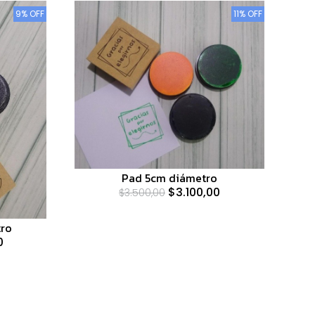
9% OFF
11% OFF
Pad 5cm diámetro
$3.100,00
$3.500,00
tro
0