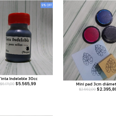
9% OFF
Tinta Indeleble 30cc
Mini pad 3cm diáme
$5.565,99
$6.171,00
$2.395,8
$2.662,00