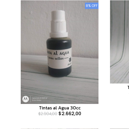
8% OFF
Tintas al Agua 30cc
$2.662,00
$2.904,00