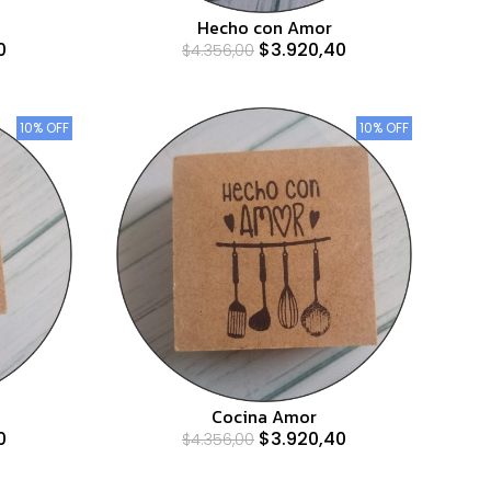
Hecho con Amor
$3.920,40
0
$4.356,00
10% OFF
10% OFF
Cocina Amor
0
$3.920,40
$4.356,00