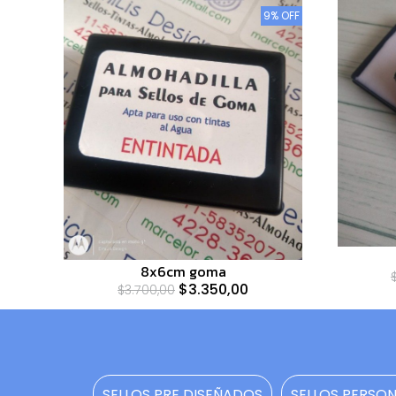
9% OFF
8x6cm goma
$3.350,00
$3.700,00
SELLOS PRE DISEÑADOS
SELLOS PERSO