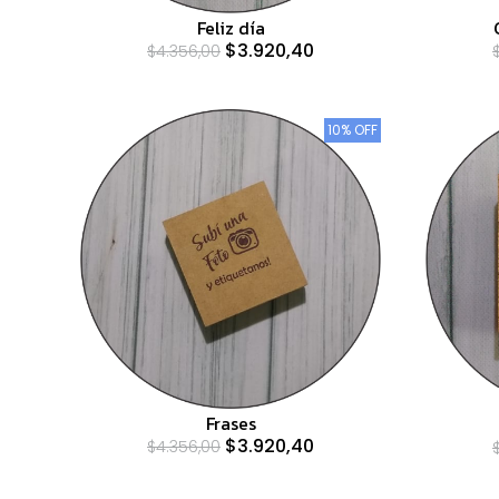
Feliz día
$3.920,40
$4.356,00
10% OFF
Frases
$3.920,40
$4.356,00