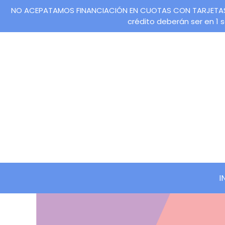
NO ACEPATAMOS FINANCIACIÓN EN CUOTAS CON TARJETAS DE 
crédito deberán ser en 1
I