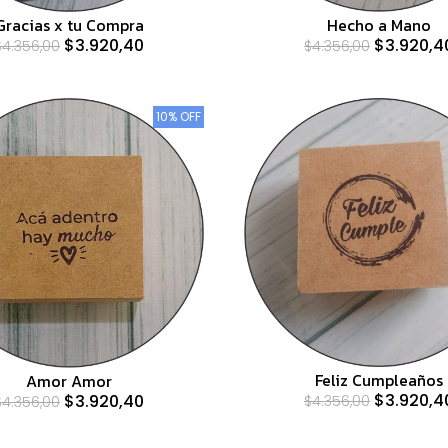
Gracias x tu Compra
Hecho a Mano
$3.920,40
$3.920,4
$4.356,00
$4.356,00
10% OFF
Feliz Cumpleaños
Amor Amor
$3.920,4
$3.920,40
$4.356,00
$4.356,00