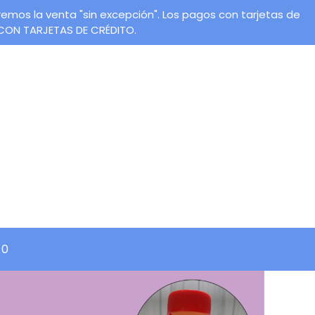
os la venta "sin excepción". Los pagos con tarjetas de
 CON TARJETAS DE CRÉDITO.
0