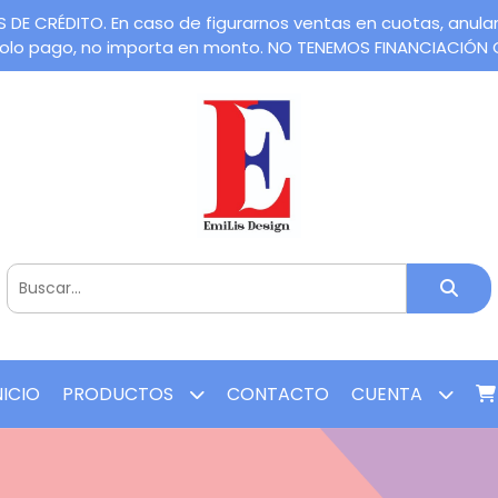
CRÉDITO. En caso de figurarnos ventas en cuotas, anularem
 solo pago, no importa en monto. NO TENEMOS FINANCIACIÓN
NICIO
PRODUCTOS
CONTACTO
CUENTA