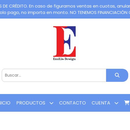
CRÉDITO. En caso de figurarnos ventas en cuotas, anularem
 solo pago, no importa en monto. NO TENEMOS FINANCIACIÓN
NICIO
PRODUCTOS
CONTACTO
CUENTA