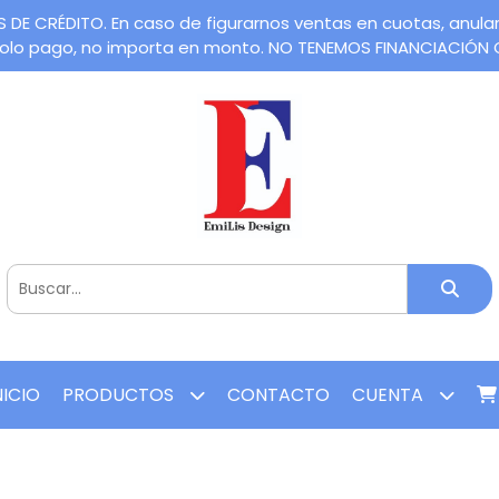
CRÉDITO. En caso de figurarnos ventas en cuotas, anularem
 solo pago, no importa en monto. NO TENEMOS FINANCIACIÓN
NICIO
PRODUCTOS
CONTACTO
CUENTA